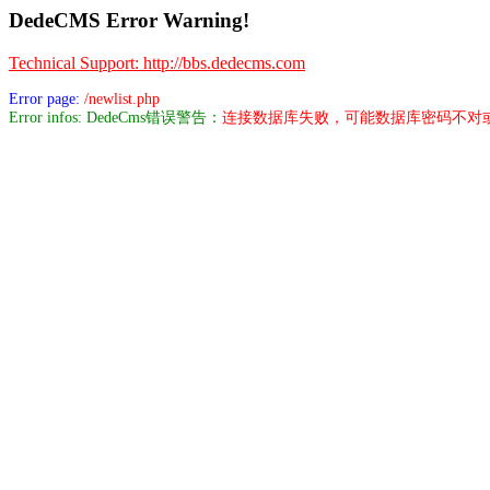
DedeCMS Error Warning!
Technical Support: http://bbs.dedecms.com
Error page:
/newlist.php
Error infos: DedeCms错误警告：
连接数据库失败，可能数据库密码不对